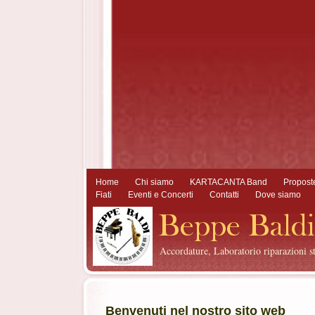
Home
Chi siamo
KARTACANTA Band
Propost
Fiati
Eventi e Concerti
Contatti
Dove siamo
Accordature, Laboratorio riparazioni s
Benvenuti nel nostro sito web